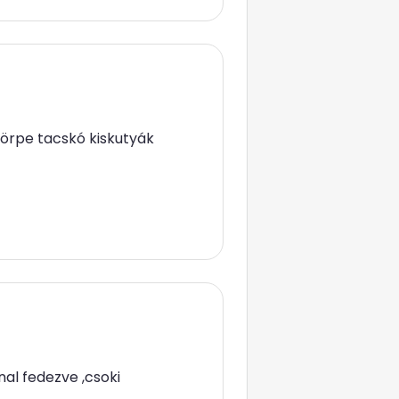
 törpe tacskó kiskutyák
nal fedezve ,csoki