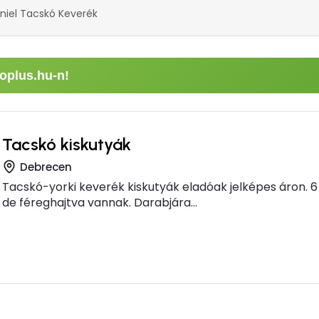
niel Tacskó Keverék
oplus.hu-n!
Tacskó kiskutyák
Debrecen
Tacskó-yorki keverék kiskutyák eladóak jelképes áron. 6 
de féreghajtva vannak. Darabjára...