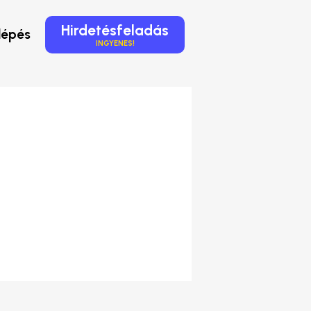
Hirdetésfeladás
lépés
INGYENES!