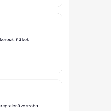
eresik: ? 3 kék
éregtelenítve szoba