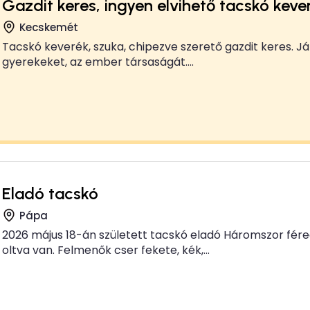
Gazdit keres, ingyen elvihető tacskó keve
Kecskemét
Tacskó keverék, szuka, chipezve szerető gazdit keres. Já
gyerekeket, az ember társaságát....
Eladó tacskó
Pápa
2026 május 18-án született tacskó eladó Háromszor fére
oltva van. Felmenők cser fekete, kék,...