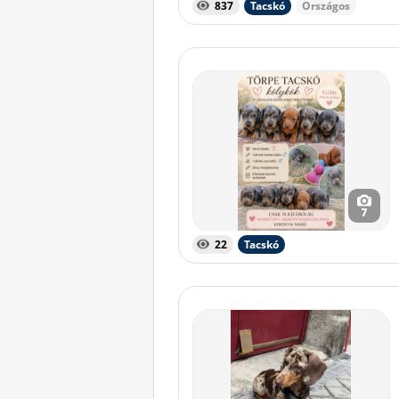
837
Tacskó
Országos
7
22
Tacskó