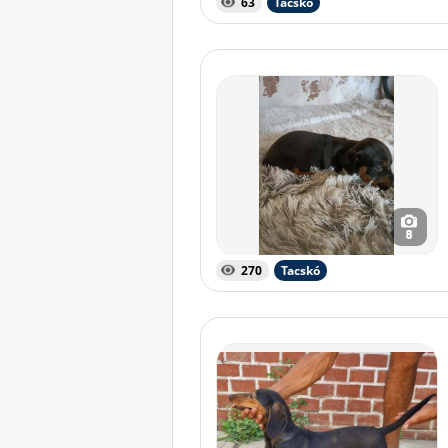
63
Tacskó
8
270
Tacskó