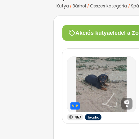
Kutya
Bárhol
Összes kategória
Spá
/
/
/
Akciós kutyaeledel a Zo
VIP
VIP
6
467
Tacskó