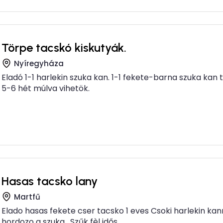
Törpe tacskó kiskutyák.
Nyíregyháza
Eladó 1-1 harlekin szuka kan. 1-1 fekete-barna szuka kan
5-6 hét múlva vihetök.
Hasas tacsko lany
Martfű
Elado hasas fekete cser tacsko 1 eves Csoki harlekin kan
hordozo a szuka , Szűk fèl idős...