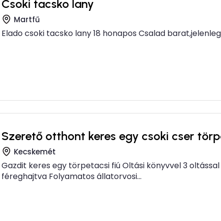
Csoki tacsko lany
Martfű
Elado csoki tacsko lany 18 honapos Csalad barat,jelenleg 
Szerető otthont keres egy csoki cser törp
Kecskemét
Gazdit keres egy törpetacsi fiú Oltási könyvvel 3 oltáss
féreghajtva Folyamatos állatorvosi...