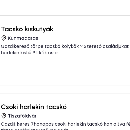
Tacskó kiskutyák
Kunmadaras
Gazdikereső törpe tacskó kölykök ? Szerető családjukat k
harlekin kisfiú ? 1 kék cser...
Csoki harlekin tacskó
Tiszaföldvár
Gazdit keres 7honapos csoki harlekin tacskó kan oltva f