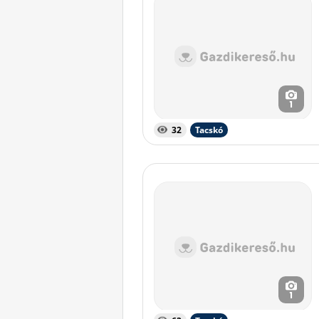
1
32
Tacskó
1