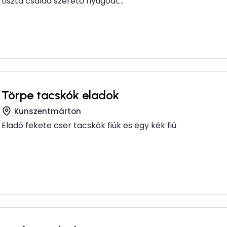
tiszta család szerető nyugodt...
Törpe tacskók eladok
Kunszentmárton
Eladó fekete cser tacskók fiúk es egy kék fiú