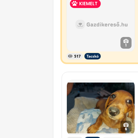
KIEMELT
1
517
Tacskó
6