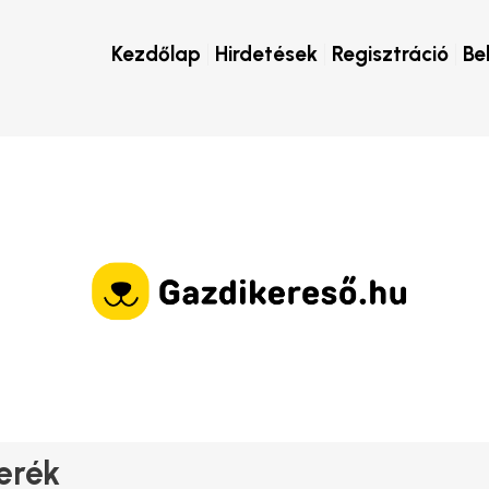
Kezdőlap
Hirdetések
Regisztráció
Be
erék