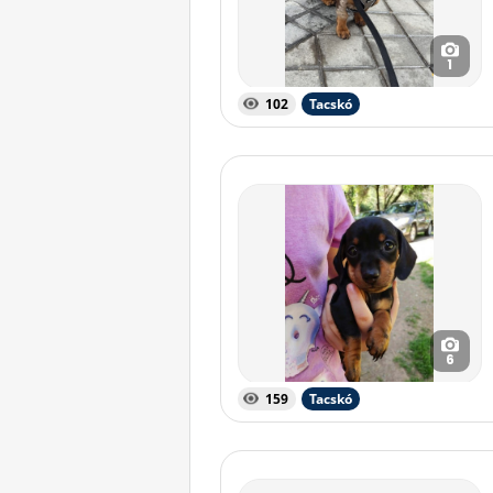
1
102
Tacskó
6
159
Tacskó