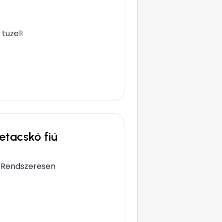
tuzel!
etacskó fiú
al Rendszeresen