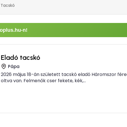
 Tacskó
oplus.hu-n!
Eladó tacskó
Pápa
2026 május 18-án született tacskó eladó Háromszor fére
oltva van. Felmenők cser fekete, kék,...