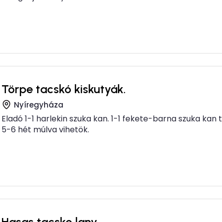
Törpe tacskó kiskutyák.
Nyíregyháza
Eladó 1-1 harlekin szuka kan. 1-1 fekete-barna szuka kan
5-6 hét múlva vihetök.
Hasas tacsko lany