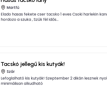
Martfű
Elado hasas fekete cser tacsko 1 eves Csoki harlekin kan
hordozo a szuka , Szűk fèl idős...
Tacskó jellegű kis kutyák!
Szár
Lefoglalható kis kutyák! Szeptember 2 dikán lesznek nyol
minimálisan alkudható