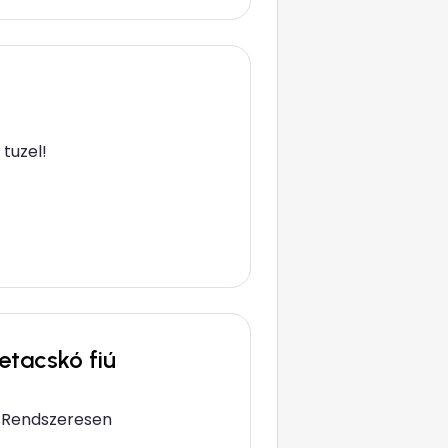
tuzel!
etacskó fiú
al Rendszeresen