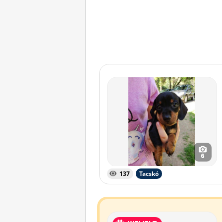
6
137
Tacskó