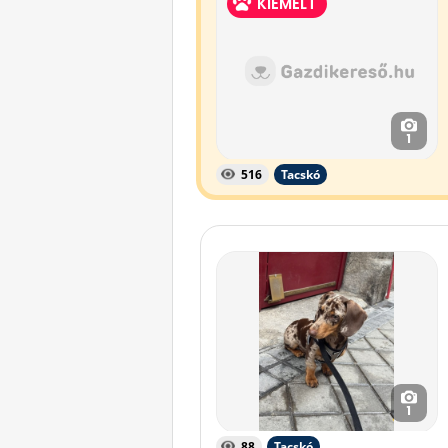
KIEMELT
1
516
Tacskó
1
88
Tacskó