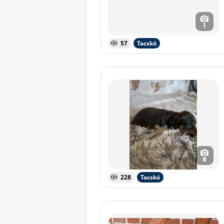
1
57
Tacskó
8
228
Tacskó