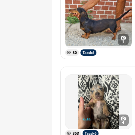
1
80
Tacskó
4
353
Tacskó