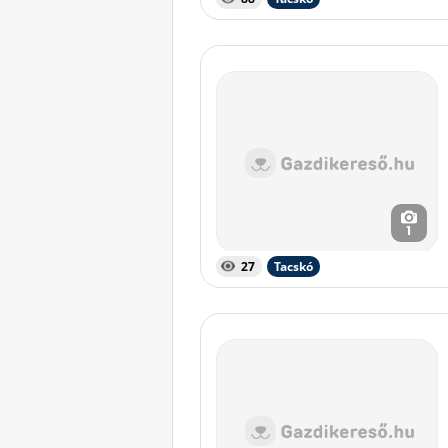
1
27
Tacskó