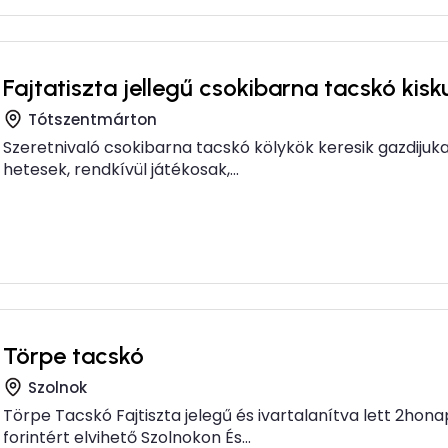
Fajtatiszta jellegű csokibarna tacskó kisk
Tótszentmárton
Szeretnivaló csokibarna tacskó kölykök keresik gazdijukat!
hetesek, rendkívül játékosak,...
Törpe tacskó
Szolnok
Törpe Tacskó Fajtiszta jelegű és ivartalanítva lett 2honap
forintért elvihető Szolnokon És...