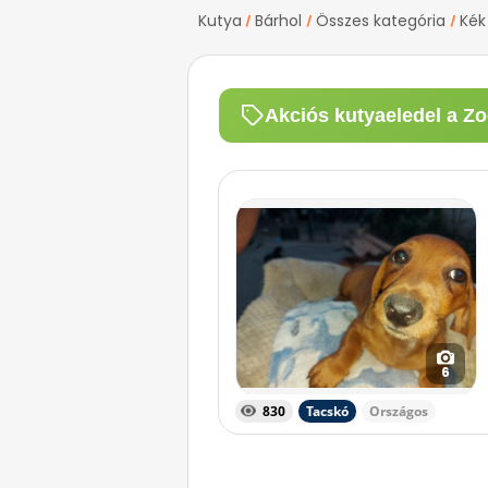
Kutya
Bárhol
Összes kategória
Kék
/
/
/
Akciós kutyaeledel a Zo
6
830
Tacskó
Országos