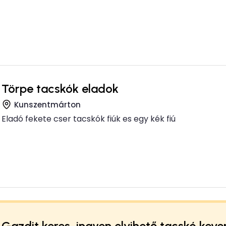
Törpe tacskók eladok
Kunszentmárton
Eladó fekete cser tacskók fiúk es egy kék fiú
Gazdit keres, ingyen elvihető tacskó keve