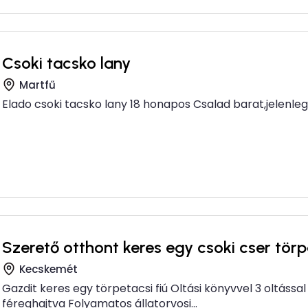
Csoki tacsko lany
Martfű
Elado csoki tacsko lany 18 honapos Csalad barat,jelenleg 
Szerető otthont keres egy csoki cser törp
Kecskemét
Gazdit keres egy törpetacsi fiú Oltási könyvvel 3 oltáss
féreghajtva Folyamatos állatorvosi...