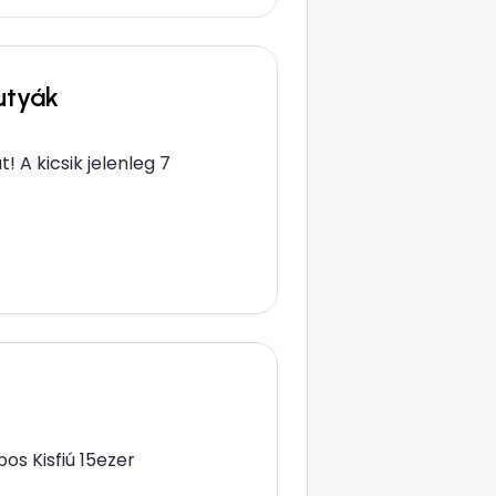
utyák
 A kicsik jelenleg 7
os Kisfiú 15ezer