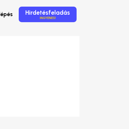
Hirdetésfeladás
lépés
INGYENES!