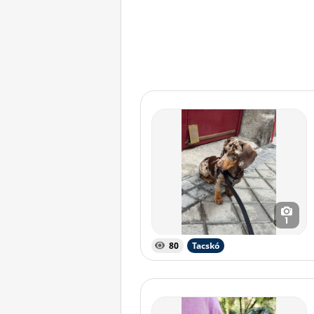
1
80
Tacskó