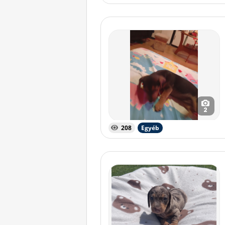
2
208
Egyéb