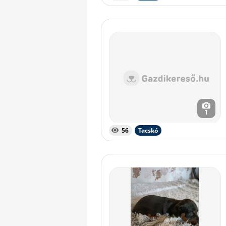
1
56
Tacskó