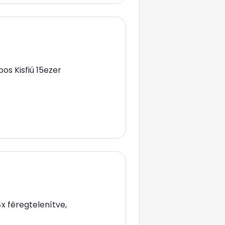
os Kisfiú 15ezer
4x féregtelenítve,