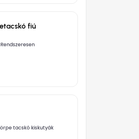
etacskó fiú
al Rendszeresen
 törpe tacskó kiskutyák