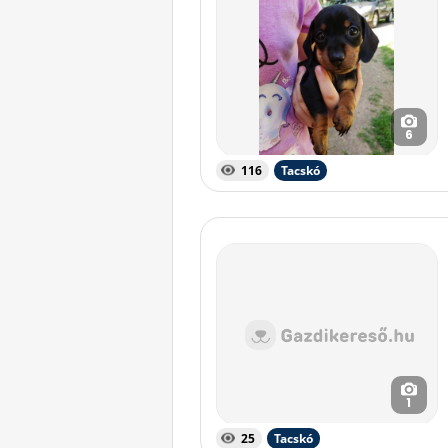
6
116
Tacskó
1
25
Tacskó