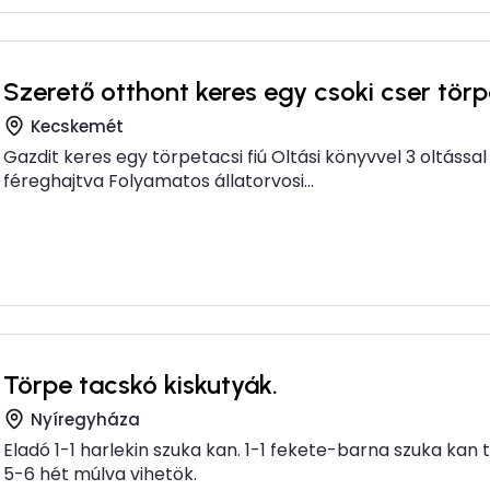
Szerető otthont keres egy csoki cser törp
Kecskemét
Gazdit keres egy törpetacsi fiú Oltási könyvvel 3 oltáss
féreghajtva Folyamatos állatorvosi...
Törpe tacskó kiskutyák.
Nyíregyháza
Eladó 1-1 harlekin szuka kan. 1-1 fekete-barna szuka kan
5-6 hét múlva vihetök.