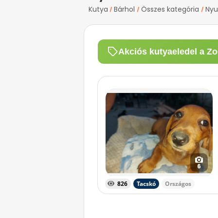
Kutya
Bárhol
Összes kategória
Nyu
/
/
/
Akciós kutyaeledel a Zo
6
826
Tacskó
Országos