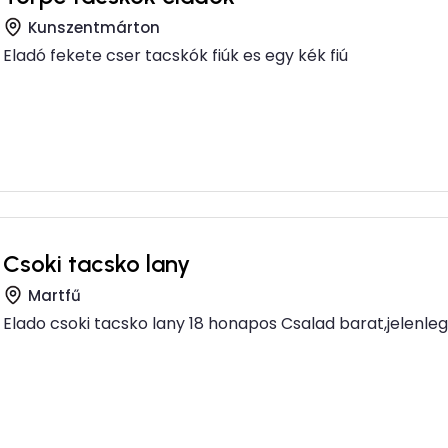
Kunszentmárton
Eladó fekete cser tacskók fiúk es egy kék fiú
Csoki tacsko lany
Martfű
Elado csoki tacsko lany 18 honapos Csalad barat,jelenleg 