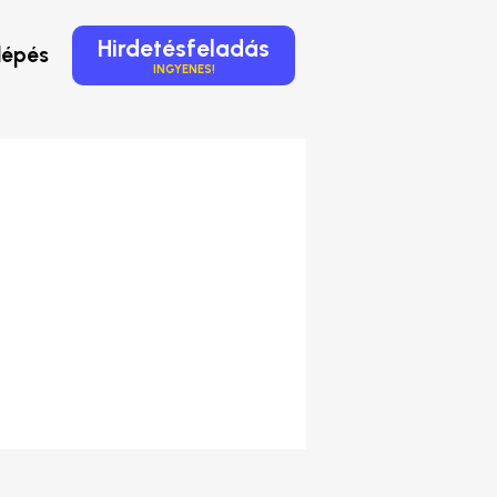
Hirdetésfeladás
lépés
INGYENES!