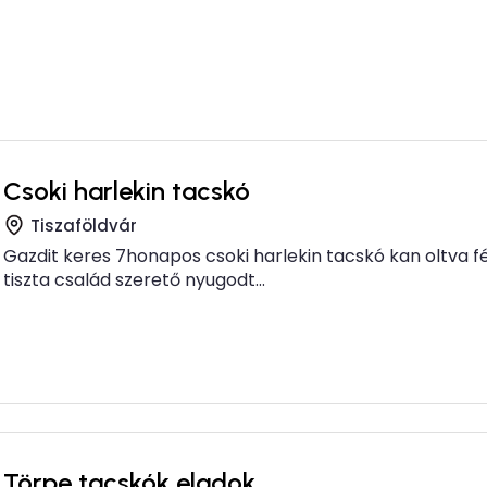
Csoki harlekin tacskó
Tiszaföldvár
Gazdit keres 7honapos csoki harlekin tacskó kan oltva f
tiszta család szerető nyugodt...
Törpe tacskók eladok