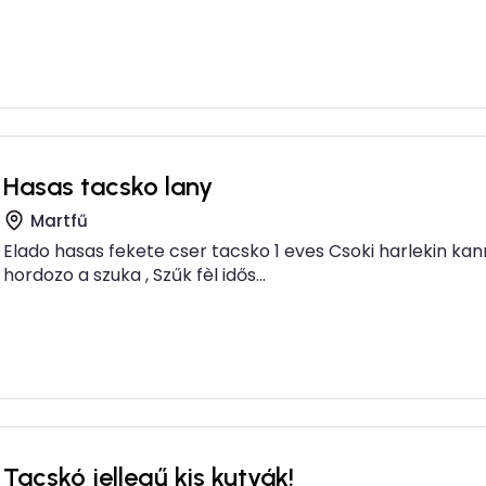
Hasas tacsko lany
Martfű
Elado hasas fekete cser tacsko 1 eves Csoki harlekin kan
hordozo a szuka , Szűk fèl idős...
Tacskó jellegű kis kutyák!