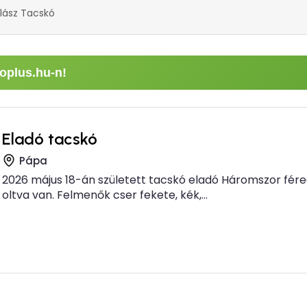
lász Tacskó
oplus.hu-n!
Eladó tacskó
Pápa
2026 május 18-án született tacskó eladó Háromszor fére
oltva van. Felmenők cser fekete, kék,...