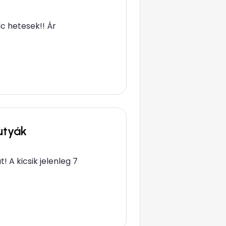
c hetesek!! Ár
utyák
 A kicsik jelenleg 7