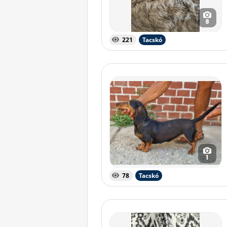
8
221
Tacskó
1
78
Tacskó