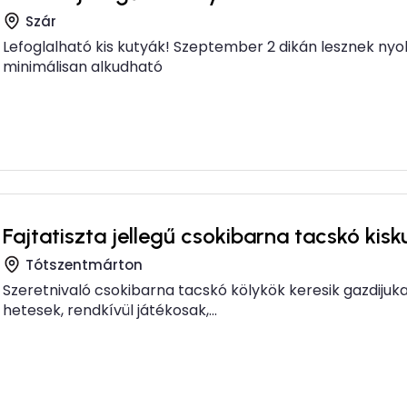
Szár
Lefoglalható kis kutyák! Szeptember 2 dikán lesznek nyol
minimálisan alkudható
Fajtatiszta jellegű csokibarna tacskó kisk
Tótszentmárton
Szeretnivaló csokibarna tacskó kölykök keresik gazdijukat!
hetesek, rendkívül játékosak,...