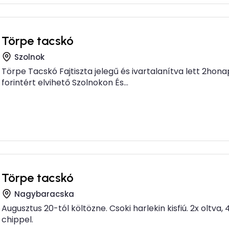
Törpe tacskó
Szolnok
Törpe Tacskó Fajtiszta jelegű és ivartalanítva lett 2honap
forintért elvihető Szolnokon És...
Törpe tacskó
Nagybaracska
Augusztus 20-tól költözne. Csoki harlekin kisfiú. 2x oltva, 
chippel.