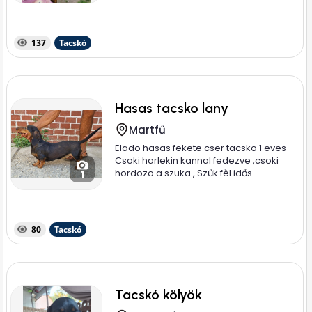
137
Tacskó
Hasas tacsko lany
Martfű
Elado hasas fekete cser tacsko 1 eves
Csoki harlekin kannal fedezve ,csoki
hordozo a szuka , Szűk fèl idős...
1
80
Tacskó
Tacskó kölyök