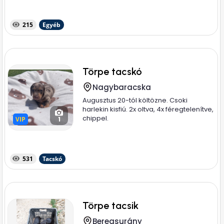
215
Egyéb
Törpe tacskó
Nagybaracska
Augusztus 20-tól költözne. Csoki
harlekin kisfiú. 2x oltva, 4x féregtelenítve,
chippel.
VIP
VIP
1
531
Tacskó
Törpe tacsik
Beregsurány