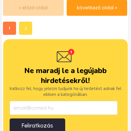
« előző oldal
következő oldal »
1
2
Ne maradj le a legújabb
hirdetésekről!
Iratkozz fel, hogy jelezni tudjunk ha új hirdetést adnak fel
ebben a kategóriában.
Feliratkozás