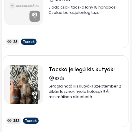
Elado csoki tacsko lany 18 honapos
Csalad barat,jelenleg tuzel!
1
28
Tacskó
Tacskó jellegű kis kutyák!
Szár
Lefoglalható kis kutyák! Szeptember 2
dikán lesznek nyolc hetesek!! Ár
minimálisan alkudható
4
353
Tacskó