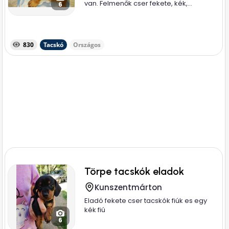
van. Felmenők cser fekete, kék,...
6
830
Tacskó
Országos
Törpe tacskók eladok
Kunszentmárton
Eladó fekete cser tacskók fiúk es egy
kék fiú
6