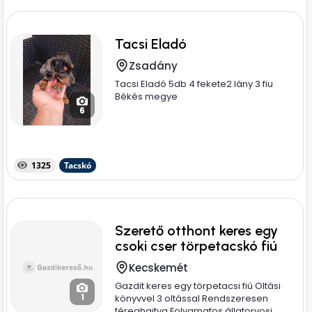
Tacsi Eladó
Zsadány
Tacsi Eladó 5db 4 fekete2 lány 3 fiu
Békés megye
6
1325
Tacskó
Szerető otthont keres egy
csoki cser törpetacskó fiú
Kecskemét
Gazdit keres egy törpetacsi fiú Oltási
1
könyvvel 3 oltással Rendszeresen
féreghajtva Folyamatos állatorvosi...