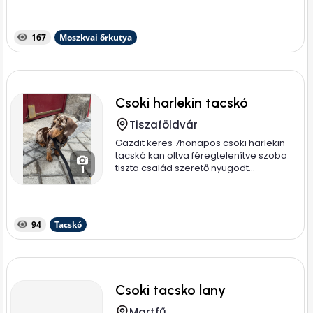
167
Moszkvai őrkutya
Csoki harlekin tacskó
Tiszaföldvár
Gazdit keres 7honapos csoki harlekin
tacskó kan oltva féregtelenítve szoba
tiszta család szerető nyugodt...
1
94
Tacskó
Csoki tacsko lany
Martfű