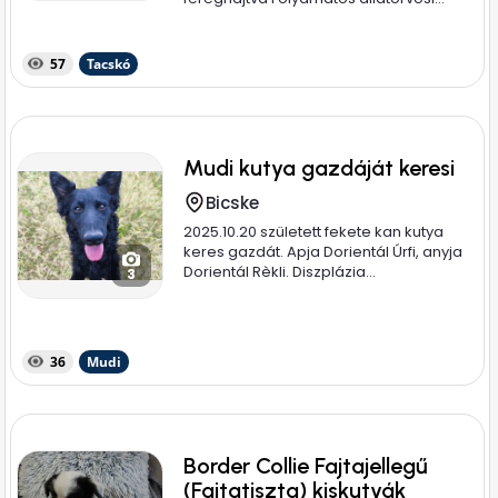
57
Tacskó
Mudi kutya gazdáját keresi
Bicske
2025.10.20 született fekete kan kutya
keres gazdát. Apja Dorientál Úrfi, anyja
Dorientál Rèkli. Diszplázia...
3
36
Mudi
Border Collie Fajtajellegű
(Fajtatiszta) kiskutyák