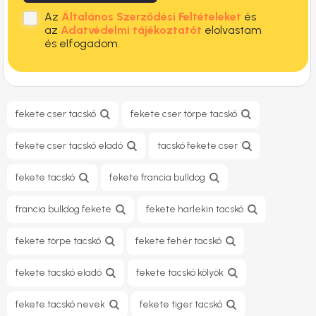
Az
Általános Szerződési Feltételeket
és
az
Adatvédelmi tájékoztatót
elolvastam
és elfogadom.
fekete cser tacskó
fekete cser törpe tacskó
fekete cser tacskó eladó
tacskó fekete cser
fekete tacskó
fekete francia bulldog
francia bulldog fekete
fekete harlekin tacskó
fekete törpe tacskó
fekete fehér tacskó
fekete tacskó eladó
fekete tacskó kölyök
fekete tacskó nevek
fekete tiger tacskó