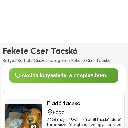
Fekete Cser Tacskó
Kutya
Bárhol
Összes kategória
Fekete Cser Tacskó
/
/
/
Akciós kutyaeledel a Zooplus.hu-n!
Eladó tacskó
Pápa
2026 május 18-án született tacskó eladó
Háromszor féregtelenítve egyszer oltva