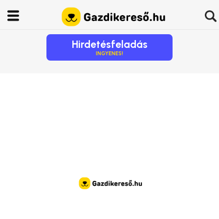
Hirdetésfeladás
INGYENES!