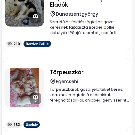
Eladók
Dunaszentgyörgy
6
Szerető és felelősségteljes gazdit
keresnek fajtatiszta Border Collie
kiskutyák! ? ​Saját alomból, családi...
210
Border Collie
Törpeuszkár
Egercsehi
Törpeuszkárok gazdi jelölteket keres,
koruknak megfelelő oltásokkal,
féreghajtásokkal, chippel, igény szerint...
2
182
Uszkár