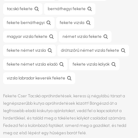
tacskó fekete
bernáthegyi fekete
fekete bernáthegyi
fekete vizsla
magyar vizsla fekete
német vizsla fekete
fekete német vizsla
drótszőrű német vizsla fekete
fekete német vizsla eladó
fekete vizsla kölyök
vizsla labrador keverék fekete
Fekete Cser Tacskó apróhirdetések, keress új négylábú társat a
legnépszerűbb kutya apróhirdetések között! Böngészd át a
legfrissebb eladó kiskutya ajánlatokat, vedd fel a kapcsolatot a
hirdetőkkel, és találd meg a tökéletes kölyköt családod számára.
Fedezd fel a különböző fajtákat, ismerd meg a gazdikat, és tedd
meg az első lépést egy hűséges barát felé.