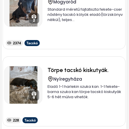
Mogyoród
Standard méretű fajtatiszta fekete-cser
nőstény tacskó kölyök eladó(törzskönyv
nèlkül), teljes...
2
2374
Tacskó
Törpe tacskó kiskutyák.
Nyíregyháza
Eladó 1-1 harlekin szuka kan. 1-1 fekete-
barna szuka kan törpe tacskó kiskutyák
5-6 hét múlva vihetök.
8
228
Tacskó