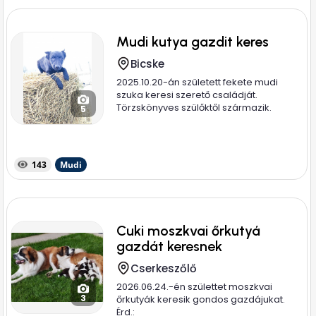
Mudi kutya gazdit keres
Bicske
2025.10.20-án született fekete mudi
szuka keresi szerető családját.
Törzskönyves szülőktől származik.
5
Anyja...
143
Mudi
Cuki moszkvai őrkutyá
gazdát keresnek
Cserkeszőlő
2026.06.24.-én születtet moszkvai
3
őrkutyák keresik gondos gazdájukat.
Érd.: