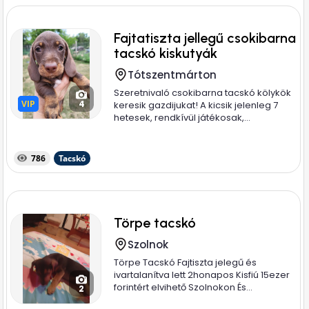
Fajtatiszta jellegű csokibarna
tacskó kiskutyák
Tótszentmárton
Szeretnivaló csokibarna tacskó kölykök
VIP
VIP
4
keresik gazdijukat! A kicsik jelenleg 7
hetesek, rendkívül játékosak,...
786
Tacskó
Törpe tacskó
Szolnok
Törpe Tacskó Fajtiszta jelegű és
ivartalanítva lett 2honapos Kisfiú 15ezer
forintért elvihető Szolnokon És...
2