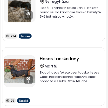
Nyíregyháza
Eladó 1-1 harlekin szuka kan. 1-1 fekete-
barna szuka kan törpe tacskó kiskutyák
5-6 hét múlva vihetök.
8
224
Tacskó
Hasas tacsko lany
Martfű
Elado hasas fekete cser tacsko 1 eves
Csoki harlekin kannal fedezve ,csoki
hordozo a szuka , Szűk fèl idős...
1
79
Tacskó