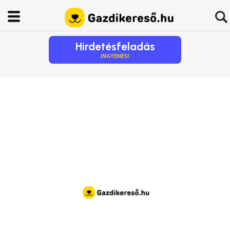
Hirdetésfeladás
INGYENES!