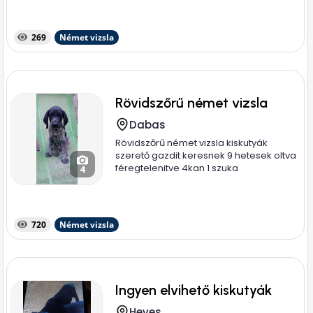
269
Német vizsla
Rövidszőrű német vizsla
Dabas
Rövidszőrű német vizsla kiskutyák
szerető gazdit keresnek 9 hetesek oltva
féregtelenitve 4kan 1 szuka
4
720
Német vizsla
Ingyen elvihető kiskutyák
Heves