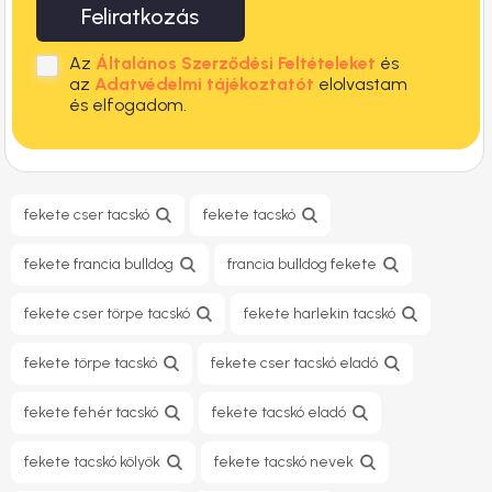
Feliratkozás
Az
Általános Szerződési Feltételeket
és
az
Adatvédelmi tájékoztatót
elolvastam
és elfogadom.
fekete cser tacskó
fekete tacskó
fekete francia bulldog
francia bulldog fekete
fekete cser törpe tacskó
fekete harlekin tacskó
fekete törpe tacskó
fekete cser tacskó eladó
fekete fehér tacskó
fekete tacskó eladó
fekete tacskó kölyök
fekete tacskó nevek