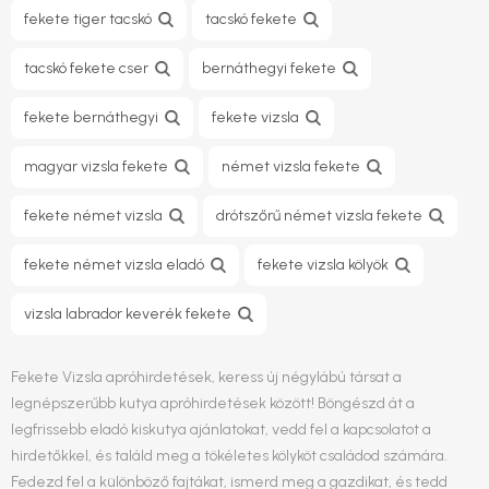
fekete tiger tacskó
tacskó fekete
tacskó fekete cser
bernáthegyi fekete
fekete bernáthegyi
fekete vizsla
magyar vizsla fekete
német vizsla fekete
fekete német vizsla
drótszőrű német vizsla fekete
fekete német vizsla eladó
fekete vizsla kölyök
vizsla labrador keverék fekete
Fekete Vizsla apróhirdetések, keress új négylábú társat a
legnépszerűbb kutya apróhirdetések között! Böngészd át a
legfrissebb eladó kiskutya ajánlatokat, vedd fel a kapcsolatot a
hirdetőkkel, és találd meg a tökéletes kölyköt családod számára.
Fedezd fel a különböző fajtákat, ismerd meg a gazdikat, és tedd