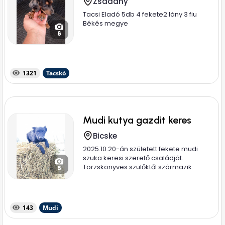
Zsadány
Tacsi Eladó 5db 4 fekete2 lány 3 fiu
Békés megye
6
1321
Tacskó
Mudi kutya gazdit keres
Bicske
2025.10.20-án született fekete mudi
szuka keresi szerető családját.
Törzskönyves szülőktől származik.
5
Anyja...
143
Mudi