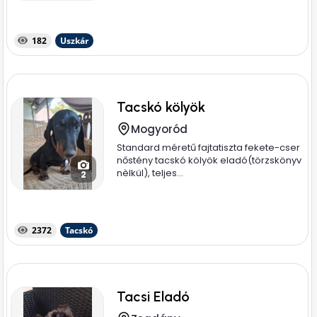
182
Uszkár
Tacskó kölyök
Mogyoród
Standard méretű fajtatiszta fekete-cser
nőstény tacskó kölyök eladó(törzskönyv
nèlkül), teljes...
2
2372
Tacskó
Tacsi Eladó