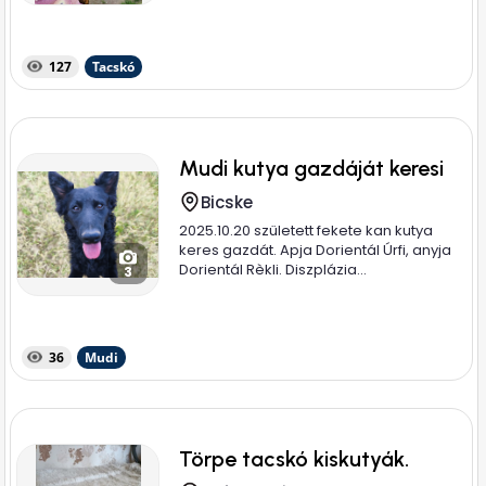
127
Tacskó
Mudi kutya gazdáját keresi
Bicske
2025.10.20 született fekete kan kutya
keres gazdát. Apja Dorientál Úrfi, anyja
Dorientál Rèkli. Diszplázia...
3
36
Mudi
Törpe tacskó kiskutyák.