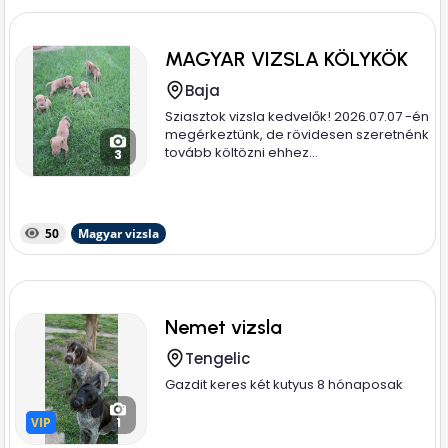
MAGYAR VIZSLA KÖLYKÖK
Baja
Sziasztok vizsla kedvelők! 2026.07.07 -én
megérkeztünk, de rövidesen szeretnénk
tovább költözni ehhez...
3
50
Magyar vizsla
Nemet vizsla
Tengelic
Gazdit keres két kutyus 8 hónaposak
VIP
VIP
1