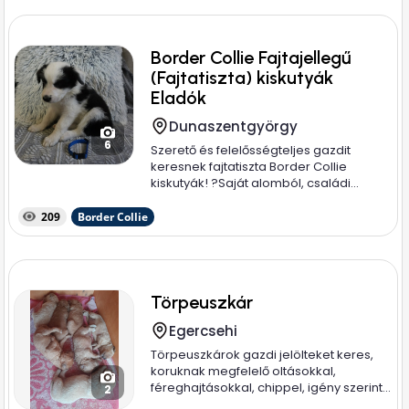
Border Collie Fajtajellegű
(Fajtatiszta) kiskutyák
Eladók
Dunaszentgyörgy
6
Szerető és felelősségteljes gazdit
keresnek fajtatiszta Border Collie
kiskutyák! ? ​Saját alomból, családi...
209
Border Collie
Törpeuszkár
Egercsehi
Törpeuszkárok gazdi jelölteket keres,
koruknak megfelelő oltásokkal,
féreghajtásokkal, chippel, igény szerint...
2