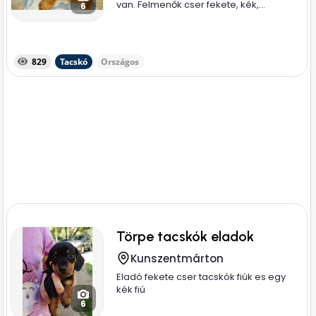
van. Felmenők cser fekete, kék,...
6
829
Tacskó
Országos
Törpe tacskók eladok
Kunszentmárton
Eladó fekete cser tacskók fiúk es egy
kék fiú
6