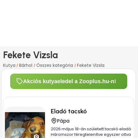
Fekete Vizsla
Kutya
Bárhol
Összes kategória
Fekete Vizsla
/
/
/
Akciós kutyaeledel a Zooplus.hu-n!
Eladó tacskó
Pápa
2026 május 18-án született tacskó eladó
Háromszor féregtelenítve egyszer oltva