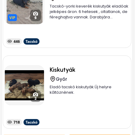
Tacskó-yorki keverék kiskutyák eladóak
jelképes áron. 6 hetesek , oltatlanok, de
féreghajtva vannak. Darabjára...
VIP
VIP
6
446
Tacskó
Kiskutyák
Győr
Eladó tacskó kiskutyák.Új helyre
kőltöznènek.
2
718
Tacskó