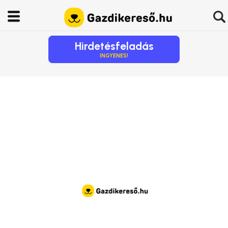
Hirdetésfeladás
INGYENES!