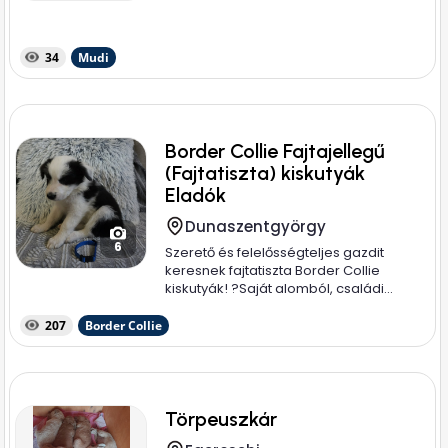
34
Mudi
Border Collie Fajtajellegű
(Fajtatiszta) kiskutyák
Eladók
Dunaszentgyörgy
6
Szerető és felelősségteljes gazdit
keresnek fajtatiszta Border Collie
kiskutyák! ? ​Saját alomból, családi...
207
Border Collie
Törpeuszkár