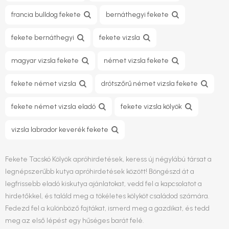
francia bulldog fekete
bernáthegyi fekete
fekete bernáthegyi
fekete vizsla
magyar vizsla fekete
német vizsla fekete
fekete német vizsla
drótszőrű német vizsla fekete
fekete német vizsla eladó
fekete vizsla kölyök
vizsla labrador keverék fekete
Fekete Tacskó Kölyök apróhirdetések, keress új négylábú társat a
legnépszerűbb kutya apróhirdetések között! Böngészd át a
legfrissebb eladó kiskutya ajánlatokat, vedd fel a kapcsolatot a
hirdetőkkel, és találd meg a tökéletes kölyköt családod számára.
Fedezd fel a különböző fajtákat, ismerd meg a gazdikat, és tedd
meg az első lépést egy hűséges barát felé.