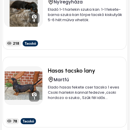
Nyíregyháza
Eladó 1-1 harlekin szuka kan. 1-1 fekete-
barna szuka kan törpe tacskó kiskutyák
5-6 hét múlva vihetök.
8
218
Tacskó
Hasas tacsko lany
Martfű
Elado hasas fekete cser tacsko 1 eves
Csoki harlekin kannal fedezve ,csoki
hordozo a szuka , Szűk fèl idős...
1
78
Tacskó