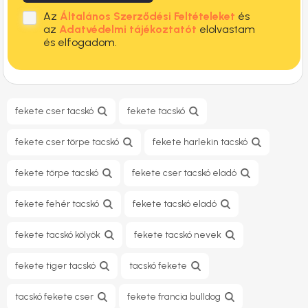
Az
Általános Szerződési Feltételeket
és
az
Adatvédelmi tájékoztatót
elolvastam
és elfogadom.
fekete cser tacskó
fekete tacskó
fekete cser törpe tacskó
fekete harlekin tacskó
fekete törpe tacskó
fekete cser tacskó eladó
fekete fehér tacskó
fekete tacskó eladó
fekete tacskó kölyök
fekete tacskó nevek
fekete tiger tacskó
tacskó fekete
tacskó fekete cser
fekete francia bulldog