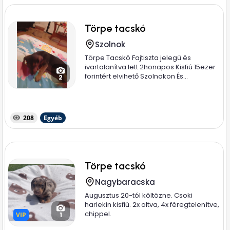
Törpe tacskó
Szolnok
Törpe Tacskó Fajtiszta jelegű és
ivartalanítva lett 2honapos Kisfiú 15ezer
forintért elvihető Szolnokon És...
2
208
Egyéb
Törpe tacskó
Nagybaracska
Augusztus 20-tól költözne. Csoki
harlekin kisfiú. 2x oltva, 4x féregtelenítve,
chippel.
VIP
VIP
1