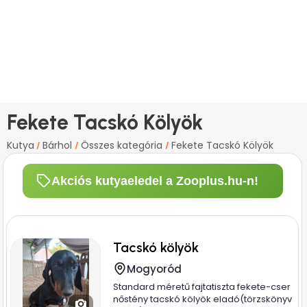
Fekete Tacskó Kölyök
Kutya
Bárhol
Összes kategória
Fekete Tacskó Kölyök
/
/
/
Akciós kutyaeledel a Zooplus.hu-n!
Tacskó kölyök
Mogyoród
Standard méretű fajtatiszta fekete-cser
nőstény tacskó kölyök eladó(törzskönyv