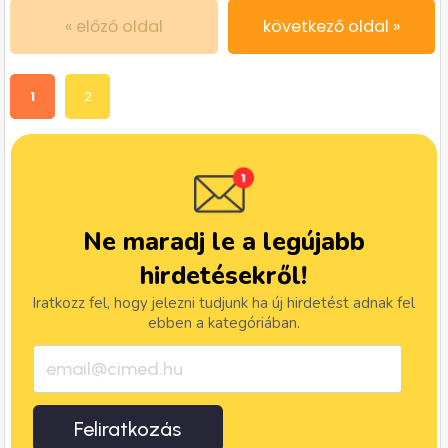
« előző oldal
következő oldal »
1
2
Ne maradj le a legújabb
hirdetésekről!
Iratkozz fel, hogy jelezni tudjunk ha új hirdetést adnak fel
ebben a kategóriában.
Feliratkozás