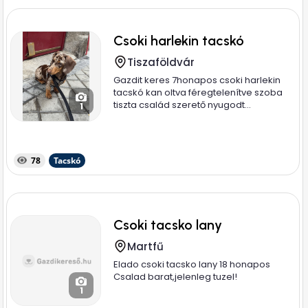
Csoki harlekin tacskó
Tiszaföldvár
Gazdit keres 7honapos csoki harlekin
tacskó kan oltva féregtelenítve szoba
tiszta család szerető nyugodt...
1
78
Tacskó
Csoki tacsko lany
Martfű
Elado csoki tacsko lany 18 honapos
Csalad barat,jelenleg tuzel!
1