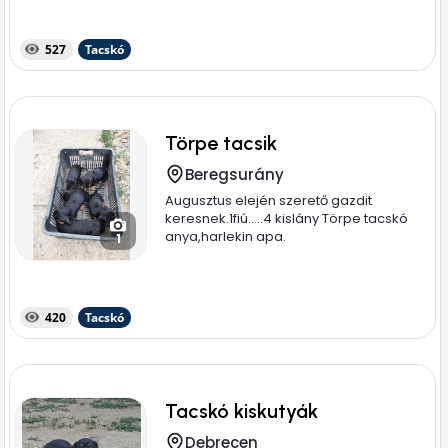
527
Tacskó
Törpe tacsik
Beregsurány
Augusztus elején szerető gazdit
keresnek.1fiú.....4 kislány Törpe tacskó
anya,harlekin apa.
1
420
Tacskó
Tacskó kiskutyák
Debrecen