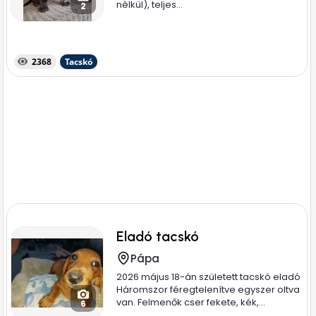
nèlkül), teljes...
2
2368
Tacskó
Eladó tacskó
Pápa
2026 május 18-án született tacskó eladó
Háromszor féregtelenítve egyszer oltva
van. Felmenők cser fekete, kék,...
6