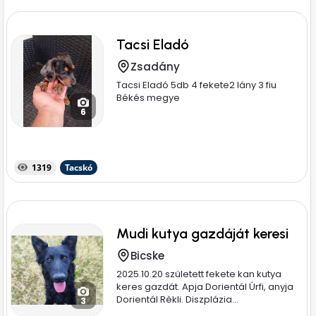
Tacsi Eladó
Zsadány
Tacsi Eladó 5db 4 fekete2 lány 3 fiu
Békés megye
6
1319
Tacskó
Mudi kutya gazdáját keresi
Bicske
2025.10.20 született fekete kan kutya
keres gazdát. Apja Dorientál Úrfi, anyja
Dorientál Rèkli. Diszplázia...
3