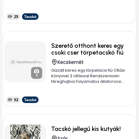
25
Tacskó
Szerető otthont keres egy
csoki cser törpetacskó fiú
Kecskemét
Gazdit keres egy törpetacsi fiú Oltási
1
könyvvel 3 oltással Rendszeresen
féreghajtva Folyamatos állatorvosi...
52
Tacskó
Tacskó jellegű kis kutyák!
Szár