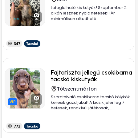
Lefoglalható kis kutyák! Szeptember 2
dikán lesznek nyolc hetesek!! Ár
minimálisan alkudható
4
347
Tacskó
Fajtatiszta jellegű csokibarna
tacskó kiskutyák
Tótszentmárton
Szeretnivaló csokibarna tacskó kölykök
VIP
VIP
4
keresik gazdijukat! A kicsik jelenleg 7
hetesek, rendkívül játékosak,...
772
Tacskó