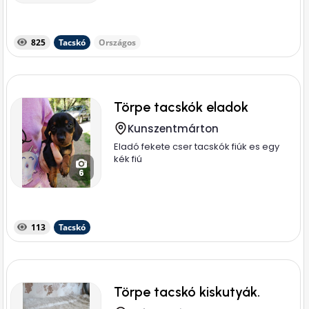
825
Tacskó
Országos
Törpe tacskók eladok
Kunszentmárton
Eladó fekete cser tacskók fiúk es egy
kék fiú
6
113
Tacskó
Törpe tacskó kiskutyák.