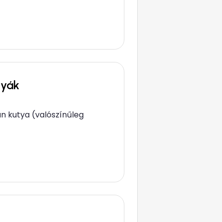
tyák
an kutya (valószínűleg