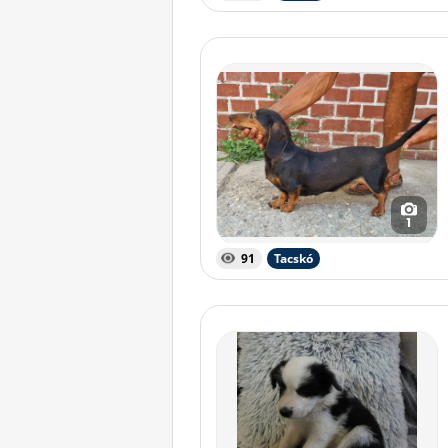
1
91
Tacskó