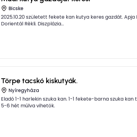
Bicske
2025.10.20 született fekete kan kutya keres gazdát. Apja D
Dorientál Rèkli. Diszplázia...
Törpe tacskó kiskutyák.
Nyíregyháza
Eladó 1-1 harlekin szuka kan. 1-1 fekete-barna szuka kan
5-6 hét múlva vihetök.