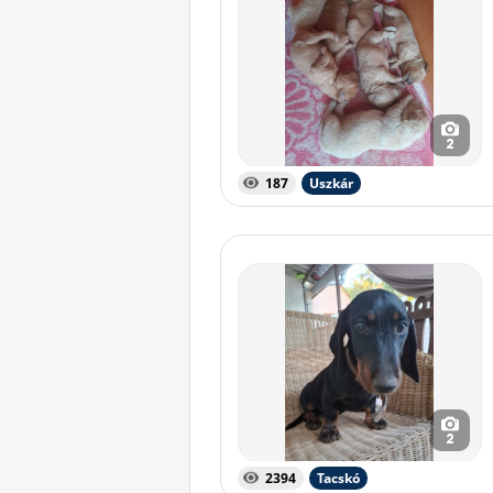
2
187
Uszkár
2
2394
Tacskó