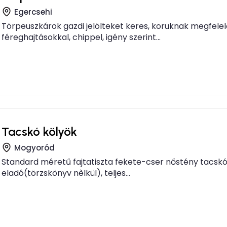
Egercsehi
Törpeuszkárok gazdi jelölteket keres, koruknak megfelel
féreghajtásokkal, chippel, igény szerint...
Tacskó kölyök
Mogyoród
Standard méretű fajtatiszta fekete-cser nőstény tacskó
eladó(törzskönyv nèlkül), teljes...