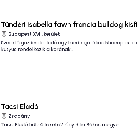
Tündéri isabella fawn francia bulldog kisf
Budapest XVII. kerület
Szerető gazdinak eladó egy tündéri,játékos 5hónapos franc
kutyus rendelkezik a korànak...
Tacsi Eladó
Zsadány
Tacsi Eladó 5db 4 fekete2 lány 3 fiu Békés megye