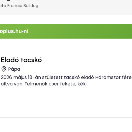
ete Francia Bulldog
oplus.hu-n!
Eladó tacskó
Pápa
2026 május 18-án született tacskó eladó Háromszor fére
oltva van. Felmenők cser fekete, kék,...