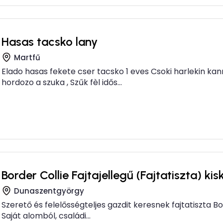
Hasas tacsko lany
Martfű
Elado hasas fekete cser tacsko 1 eves Csoki harlekin kan
hordozo a szuka , Szűk fèl idős...
Border Collie Fajtajellegű (Fajtatiszta) ki
Dunaszentgyörgy
Szerető és felelősségteljes gazdit keresnek fajtatiszta Bord
Saját alomból, családi...