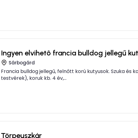
Ingyen elvihetô francia bulldog jellegű ku
Sárbogárd
Francia bulldog jellegű, felnőtt korú kutyusok. Szuka és k
testvérek), koruk kb. 4 év,...
Törpeuszkár