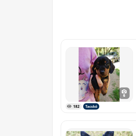
6
182
Tacskó