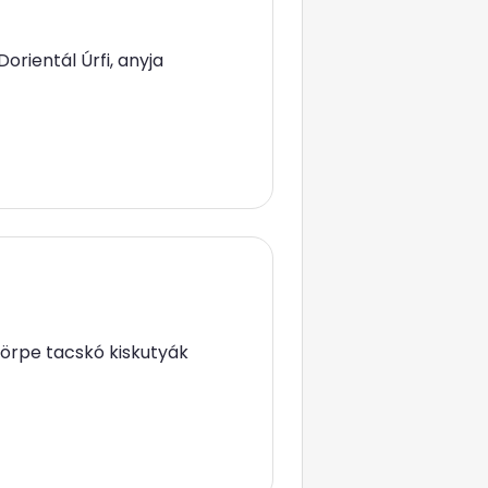
orientál Úrfi, anyja
 törpe tacskó kiskutyák