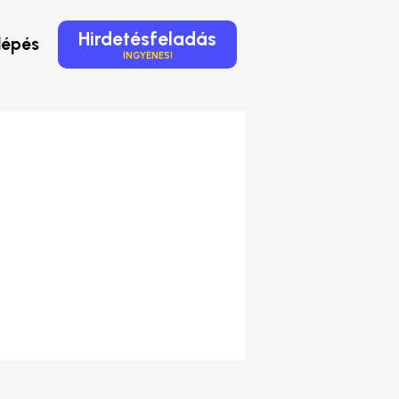
Hirdetésfeladás
lépés
INGYENES!