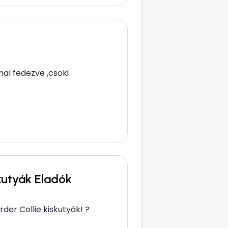
nal fedezve ,csoki
skutyák Eladók
er Collie kiskutyák! ? ​