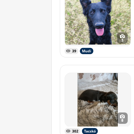
3
39
Mudi
8
302
Tacskó