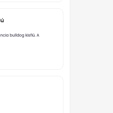
iú
ia bulldog kisfiú. A