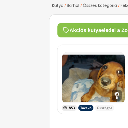
Kutya
Bárhol
Összes kategória
Fek
/
/
/
Akciós kutyaeledel a Zo
6
853
Tacskó
Országos