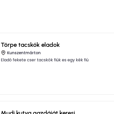
Törpe tacskók eladok
Kunszentmárton
Eladó fekete cser tacskók fiúk es egy kék fiú
Mudi kutya gazdáját keresi