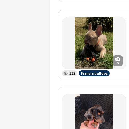
3
332
Francia bulldog