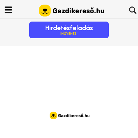
Hirdetésfeladás
INGYENES!