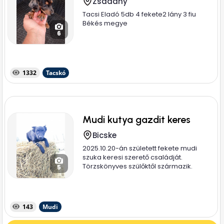
Zsadány
Tacsi Eladó 5db 4 fekete2 lány 3 fiu
Békés megye
6
1332
Tacskó
Mudi kutya gazdit keres
Bicske
2025.10.20-án született fekete mudi
szuka keresi szerető családját.
Törzskönyves szülőktől származik.
5
Anyja...
143
Mudi