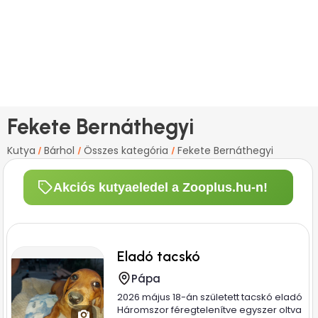
Fekete Bernáthegyi
Kutya
Bárhol
Összes kategória
Fekete Bernáthegyi
/
/
/
Akciós kutyaeledel a Zooplus.hu-n!
Eladó tacskó
Pápa
2026 május 18-án született tacskó eladó
Háromszor féregtelenítve egyszer oltva