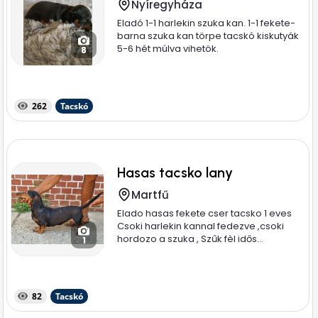
Nyíregyháza
Eladó 1-1 harlekin szuka kan. 1-1 fekete-
barna szuka kan törpe tacskó kiskutyák
5-6 hét múlva vihetök.
8
262
Tacskó
Hasas tacsko lany
Martfű
Elado hasas fekete cser tacsko 1 eves
Csoki harlekin kannal fedezve ,csoki
hordozo a szuka , Szűk fèl idős...
1
82
Tacskó