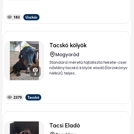
183
Uszkár
Tacskó kölyök
Mogyoród
Standard méretű fajtatiszta fekete-cser
nőstény tacskó kölyök eladó(törzskönyv
nèlkül), teljes...
2
2379
Tacskó
Tacsi Eladó