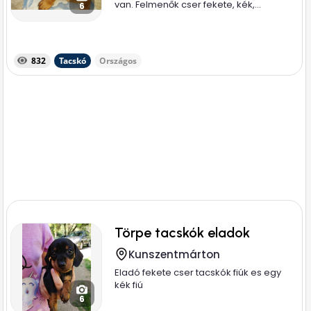
van. Felmenők cser fekete, kék,...
6
832
Tacskó
Országos
Törpe tacskók eladok
Kunszentmárton
Eladó fekete cser tacskók fiúk es egy
kék fiú
6