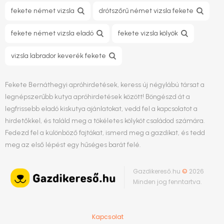
fekete német vizsla
drótszőrű német vizsla fekete
fekete német vizsla eladó
fekete vizsla kölyök
vizsla labrador keverék fekete
Fekete Bernáthegyi apróhirdetések, keress új négylábú társat a
legnépszerűbb kutya apróhirdetések között! Böngészd át a
legfrissebb eladó kiskutya ajánlatokat, vedd fel a kapcsolatot a
hirdetőkkel, és találd meg a tökéletes kölyköt családod számára.
Fedezd fel a különböző fajtákat, ismerd meg a gazdikat, és tedd
meg az első lépést egy hűséges barát felé.
Gazdikereső.hu
©
2026
Minden jog fenntartva.
Kapcsolat