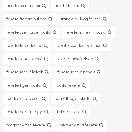
fekete cser tacskó
fekete tacskó
fekete francia bulldog
francia bulldog fekete
fekete cser törpe tacskó
fekete harlekin tacskó
fekete törpe tacskó
fekete cser tacskó eladó
fekete fehér tacskó
fekete tacskó eladó
fekete tacskó kölyök
fekete tacskó nevek
fekete tiger tacskó
tacskó fekete
tacskó fekete cser
bernáthegyi fekete
fekete bernáthegyi
fekete vizsla
magyar vizsla fekete
német vizsla fekete