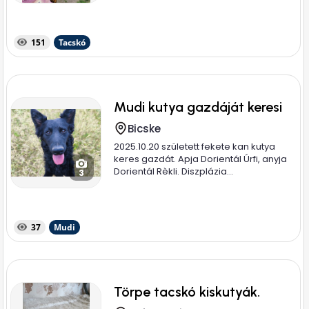
151
Tacskó
Mudi kutya gazdáját keresi
Bicske
2025.10.20 született fekete kan kutya
keres gazdát. Apja Dorientál Úrfi, anyja
Dorientál Rèkli. Diszplázia...
3
37
Mudi
Törpe tacskó kiskutyák.