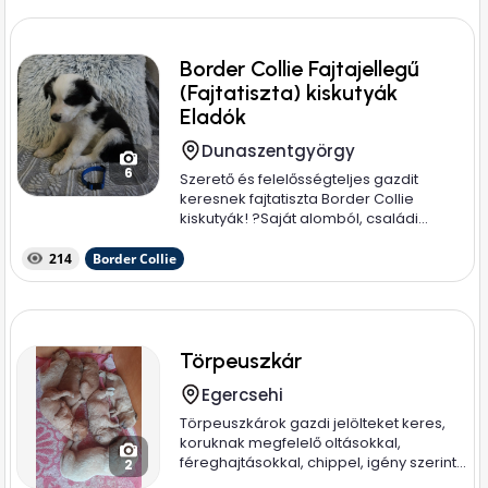
Border Collie Fajtajellegű
(Fajtatiszta) kiskutyák
Eladók
Dunaszentgyörgy
6
Szerető és felelősségteljes gazdit
keresnek fajtatiszta Border Collie
kiskutyák! ? ​Saját alomból, családi...
214
Border Collie
Törpeuszkár
Egercsehi
Törpeuszkárok gazdi jelölteket keres,
koruknak megfelelő oltásokkal,
féreghajtásokkal, chippel, igény szerint...
2