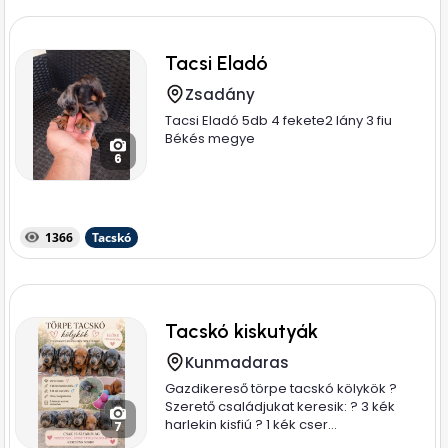
Tacsi Eladó
Zsadány
Tacsi Eladó 5db 4 fekete2 lány 3 fiu
Békés megye
6
1366
Tacskó
Tacskó kiskutyák
Kunmadaras
Gazdikereső törpe tacskó kölykök ?
Szerető családjukat keresik: ? 3 kék
harlekin kisfiú ? 1 kék cser...
7