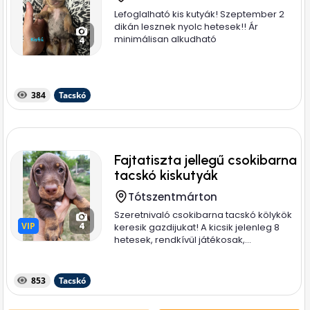
Lefoglalható kis kutyák! Szeptember 2
dikán lesznek nyolc hetesek!! Ár
minimálisan alkudható
4
384
Tacskó
Fajtatiszta jellegű csokibarna
tacskó kiskutyák
Tótszentmárton
Szeretnivaló csokibarna tacskó kölykök
VIP
VIP
4
keresik gazdijukat! A kicsik jelenleg 8
hetesek, rendkívül játékosak,...
853
Tacskó