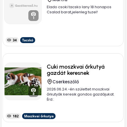
Elado csoki tacsko lany 18 honapos
Csalad barat,jelenleg tuzel!
1
34
Tacskó
Cuki moszkvai őrkutyá
gazdát keresnek
Cserkeszőlő
2026.06.24.-én születtet moszkvai
3
őrkutyák keresik gondos gazdájukat.
Érd.:
182
Moszkvai őrkutya