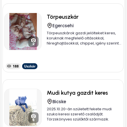
Törpeuszkár
Egercsehi
Törpeuszkárok gazdi jelölteket keres,
koruknak megfelelő oltásokkal,
féreghajtásokkal, chippel, igény szerint...
2
188
Uszkár
Mudi kutya gazdit keres
Bicske
2025.10.20-án született fekete mudi
szuka keresi szerető családját.
Törzskönyves szülőktől származik.
5
Anyja...