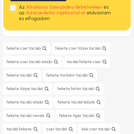
Az
Általános Szerződési Feltételeket
és
az
Adatvédelmi tájékoztatót
elolvastam
és elfogadom.
fekete cser tacskó
fekete cser törpe tacskó
fekete cser tacskó eladó
tacskó fekete cser
fekete tacskó
fekete harlekin tacskó
fekete törpe tacskó
fekete fehér tacskó
fekete tacskó eladó
fekete tacskó kölyök
fekete tacskó nevek
fekete tiger tacskó
tacskó fekete
cser tacskó
kék cser tacskó