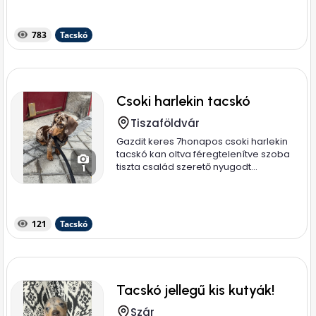
783
Tacskó
Csoki harlekin tacskó
Tiszaföldvár
Gazdit keres 7honapos csoki harlekin
tacskó kan oltva féregtelenítve szoba
tiszta család szerető nyugodt...
1
121
Tacskó
Tacskó jellegű kis kutyák!
Szár