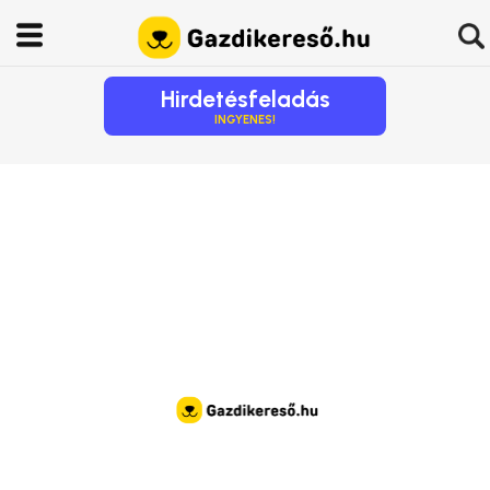
Hirdetésfeladás
INGYENES!