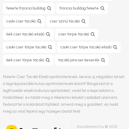
fekete francia bulldog
francia bulldog fekete
csoki cser tacskó
cser színű tacskó
kék cser tacskó eladó
cser törpe tacskó
csoki cser törpe tacskó
csoki cser törpe tacskó eladó
kék cser törpe tacskó
tacskó pincser keverék
Fekete Cser Tacskó Eladó apróhirdetések, keress új négylábú társat
a legnépszerűbb kutya apróhirdetések között! Böngészd át a
legfrissebb eladó kiskutya ajánlatokat, vedd fel a kapcsolatot a
hirdetőkkel, és találd meg a tökéletes kölyköt családod számára.
Fedezd fel a különböző fajtákat, ismerd meg a gazdikat, és tedd
meg az első lépést egy hűséges barát felé.
Gazdikereső.hu
©
2026