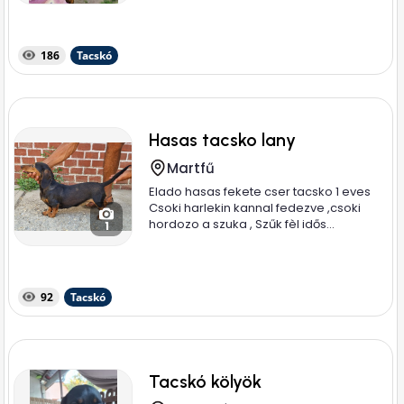
186
Tacskó
Hasas tacsko lany
Martfű
Elado hasas fekete cser tacsko 1 eves
Csoki harlekin kannal fedezve ,csoki
hordozo a szuka , Szűk fèl idős...
1
92
Tacskó
Tacskó kölyök