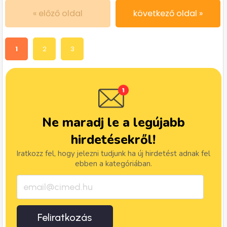
« előző oldal
következő oldal »
1
2
3
Ne maradj le a legújabb
hirdetésekről!
Iratkozz fel, hogy jelezni tudjunk ha új hirdetést adnak fel
ebben a kategóriában.
Feliratkozás