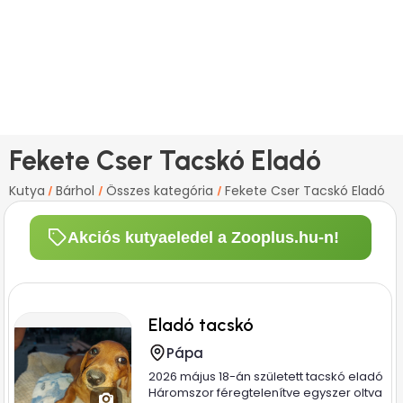
Fekete Cser Tacskó Eladó
Kutya
Bárhol
Összes kategória
Fekete Cser Tacskó Eladó
/
/
/
Akciós kutyaeledel a Zooplus.hu-n!
Eladó tacskó
Pápa
2026 május 18-án született tacskó eladó
Háromszor féregtelenítve egyszer oltva