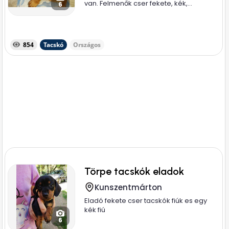
van. Felmenők cser fekete, kék,...
6
854
Tacskó
Országos
Törpe tacskók eladok
Kunszentmárton
Eladó fekete cser tacskók fiúk es egy
kék fiú
6