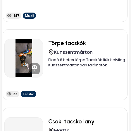
147
Mudi
Törpe tacskók
Kunszentmárton
Eladó 8 hetes törpe Tacskók fiúk helyileg
Kunszentmártonban találhatók
5
22
Tacskó
Csoki tacsko lany
Martfű