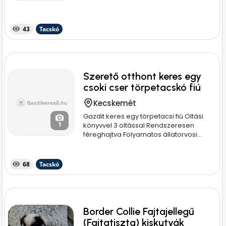
43
Tacskó
Szerető otthont keres egy
csoki cser törpetacskó fiú
Kecskemét
Gazdit keres egy törpetacsi fiú Oltási
1
könyvvel 3 oltással Rendszeresen
féreghajtva Folyamatos állatorvosi...
68
Tacskó
Border Collie Fajtajellegű
(Fajtatiszta) kiskutyák