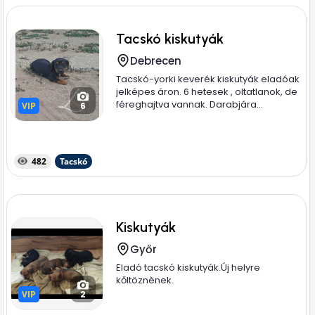
Tacskó kiskutyák
Debrecen
Tacskó-yorki keverék kiskutyák eladóak
jelképes áron. 6 hetesek , oltatlanok, de
féreghajtva vannak. Darabjára...
VIP
VIP
6
482
Tacskó
Kiskutyák
Győr
Eladó tacskó kiskutyák.Új helyre
kőltöznènek.
VIP
VIP
2