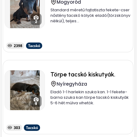
Mogyoród
Standard méretű fajtatiszta fekete-cser
nőstény tacskó kölyök eladó(törzskönyv
nèlkül), teljes...
2
2398
Tacskó
Törpe tacskó kiskutyák.
Nyíregyháza
Eladó 1-1 harlekin szuka kan. 1-1 fekete-
barna szuka kan törpe tacskó kiskutyák
5-6 hét múlva vihetök.
8
303
Tacskó