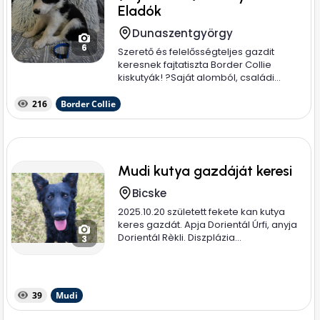
Eladók
Dunaszentgyörgy
6
Szerető és felelősségteljes gazdit
keresnek fajtatiszta Border Collie
kiskutyák! ? ​Saját alomból, családi...
216
Border Collie
Mudi kutya gazdáját keresi
Bicske
2025.10.20 született fekete kan kutya
keres gazdát. Apja Dorientál Úrfi, anyja
Dorientál Rèkli. Diszplázia...
3
39
Mudi