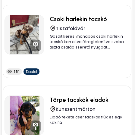
Csoki harlekin tacskó
Tiszaföldvár
Gazdit keres 7honapos csoki harlekin
tacskó kan oltva féregtelenítve szoba
tiszta család szerető nyugodt...
1
151
Tacskó
Törpe tacskók eladok
Kunszentmárton
Eladó fekete cser tacskók fiúk es egy
kék fiú
6