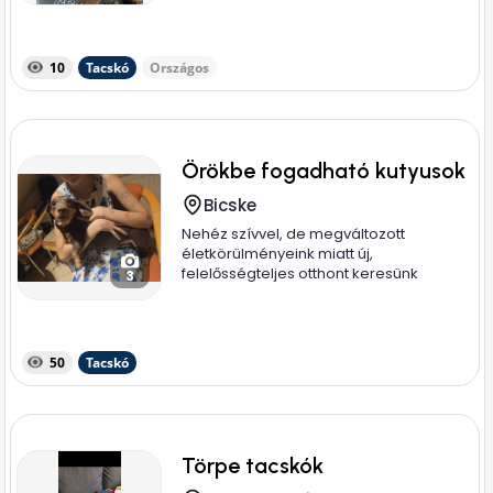
10
Tacskó
Országos
Örökbe fogadható kutyusok
Bicske
Nehéz szívvel, de megváltozott
életkörülményeink miatt új,
felelősségteljes otthont keresünk
3
imádott...
50
Tacskó
Törpe tacskók