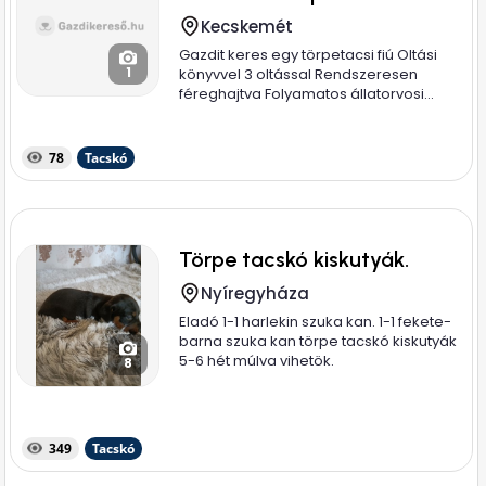
Kecskemét
Gazdit keres egy törpetacsi fiú Oltási
1
könyvvel 3 oltással Rendszeresen
féreghajtva Folyamatos állatorvosi...
78
Tacskó
Törpe tacskó kiskutyák.
Nyíregyháza
Eladó 1-1 harlekin szuka kan. 1-1 fekete-
barna szuka kan törpe tacskó kiskutyák
5-6 hét múlva vihetök.
8
349
Tacskó