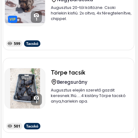
Augusztus 20-tól költözne. Csoki
harlekin kisfiú. 2x oltva, 4x féregtelenítve,
chippel.
VIP
VIP
1
599
Tacskó
Törpe tacsik
Beregsurány
Augusztus elején szerető gazdit
keresnek.1fiú.....4 kislány Törpe tacskó
anya,harlekin apa.
1
501
Tacskó