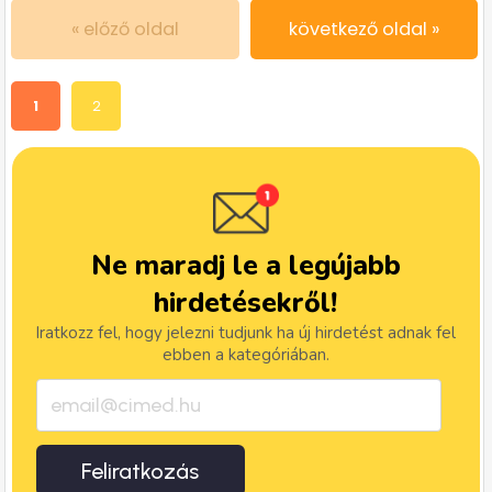
« előző oldal
következő oldal »
1
2
Ne maradj le a legújabb
hirdetésekről!
Iratkozz fel, hogy jelezni tudjunk ha új hirdetést adnak fel
ebben a kategóriában.
Feliratkozás