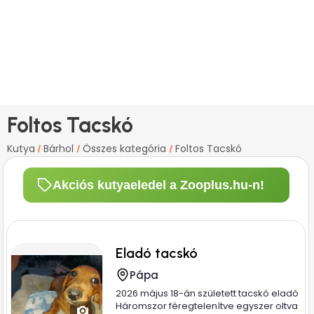
Foltos Tacskó
Kutya
Bárhol
Összes kategória
Foltos Tacskó
/
/
/
Akciós kutyaeledel a Zooplus.hu-n!
Eladó tacskó
Pápa
2026 május 18-án született tacskó eladó
Háromszor féregtelenítve egyszer oltva