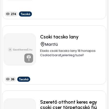
274
Tacskó
Csoki tacsko lany
Martfű
Elado csoki tacsko lany 18 honapos
Csalad barat,jelenleg tuzel!
1
36
Tacskó
Szerető otthont keres egy
csoki cser törpetacskó fiú