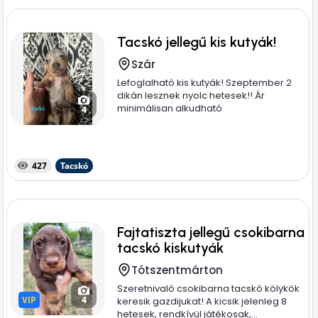
Tacskó jellegű kis kutyák!
Szár
Lefoglalható kis kutyák! Szeptember 2
dikán lesznek nyolc hetesek!! Ár
minimálisan alkudható
4
427
Tacskó
Fajtatiszta jellegű csokibarna
tacskó kiskutyák
Tótszentmárton
Szeretnivaló csokibarna tacskó kölykök
VIP
VIP
4
keresik gazdijukat! A kicsik jelenleg 8
hetesek, rendkívül játékosak,...