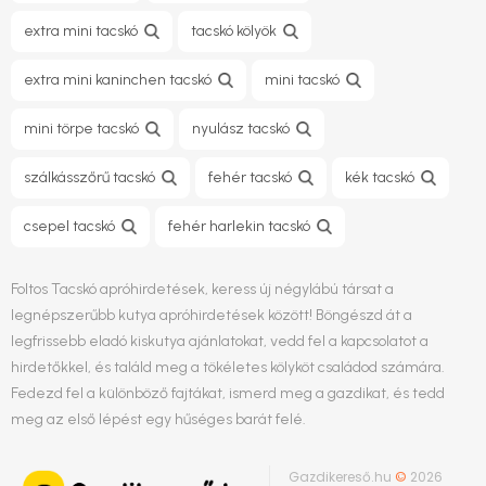
extra mini tacskó
tacskó kölyök
extra mini kaninchen tacskó
mini tacskó
mini törpe tacskó
nyulász tacskó
szálkásszőrű tacskó
fehér tacskó
kék tacskó
csepel tacskó
fehér harlekin tacskó
Foltos Tacskó apróhirdetések, keress új négylábú társat a
legnépszerűbb kutya apróhirdetések között! Böngészd át a
legfrissebb eladó kiskutya ajánlatokat, vedd fel a kapcsolatot a
hirdetőkkel, és találd meg a tökéletes kölyköt családod számára.
Fedezd fel a különböző fajtákat, ismerd meg a gazdikat, és tedd
meg az első lépést egy hűséges barát felé.
Gazdikereső.hu
©
2026