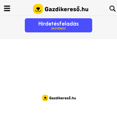
Hirdetésfeladás
INGYENES!