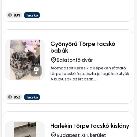
831
Tacskó
Gyönyörű Törpe tacskó
babák
Balatonföldvár
Álomgazdit keresik a képeken látható
4
törpe tacskó fajtatiszta jellegű kiskutyák.
A kutyusok azért csak...
852
Tacskó
Harlekin törpe tacskó kislány
Budapest XIII. kerület