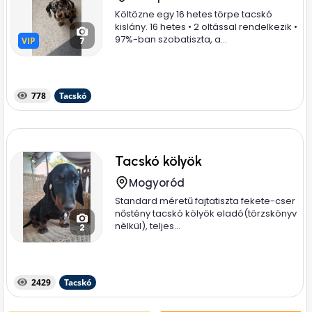
Költözne egy 16 hetes törpe tacskó
kislány. 16 hetes • 2 oltással rendelkezik •
97%-ban szobatiszta, a...
VIP
VIP
7
778
Tacskó
Tacskó kölyök
Mogyoród
Standard méretű fajtatiszta fekete-cser
nőstény tacskó kölyök eladó(törzskönyv
nèlkül), teljes...
2
2429
Tacskó