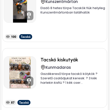
Kunszentmárton
Eladó 8 hetes törpe Tacskók fiúk helyileg
Kunszentmártonban találhatók
5
100
Tacskó
Tacskó kiskutyák
Kunmadaras
Gazdikereső törpe tacskó kölykök ?
Szerető családjukat keresik: ? 3 kék
harlekin kisfiú ? 1 kék cser...
7
87
Tacskó