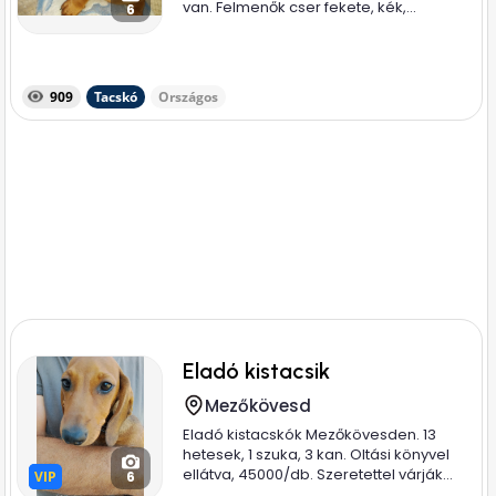
van. Felmenők cser fekete, kék,...
6
909
Tacskó
Országos
Eladó kistacsik
Mezőkövesd
Eladó kistacskók Mezőkövesden. 13
hetesek, 1 szuka, 3 kan. Oltási könyvel
ellátva, 45000/db. Szeretettel várják...
VIP
VIP
6