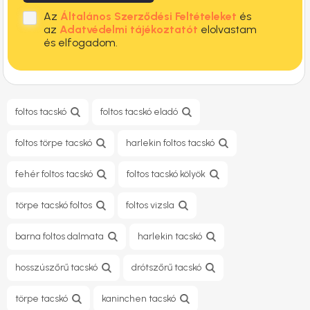
Az
Általános Szerződési Feltételeket
és
az
Adatvédelmi tájékoztatót
elolvastam
és elfogadom.
foltos tacskó
foltos tacskó eladó
foltos törpe tacskó
harlekin foltos tacskó
fehér foltos tacskó
foltos tacskó kölyök
törpe tacskó foltos
foltos vizsla
barna foltos dalmata
harlekin tacskó
hosszúszőrű tacskó
drótszőrű tacskó
törpe tacskó
kaninchen tacskó