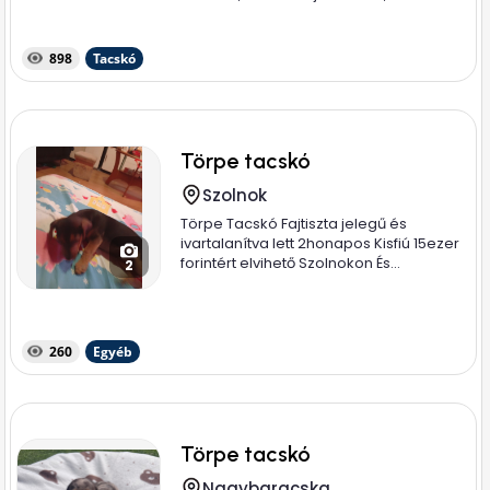
898
Tacskó
Törpe tacskó
Szolnok
Törpe Tacskó Fajtiszta jelegű és
ivartalanítva lett 2honapos Kisfiú 15ezer
forintért elvihető Szolnokon És...
2
260
Egyéb
Törpe tacskó
Nagybaracska