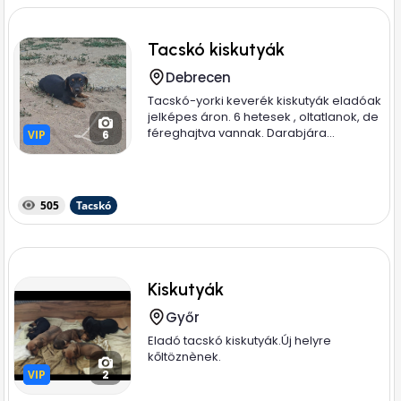
Tacskó kiskutyák
Debrecen
Tacskó-yorki keverék kiskutyák eladóak
jelképes áron. 6 hetesek , oltatlanok, de
féreghajtva vannak. Darabjára...
VIP
VIP
6
505
Tacskó
Kiskutyák
Győr
Eladó tacskó kiskutyák.Új helyre
kőltöznènek.
VIP
VIP
2