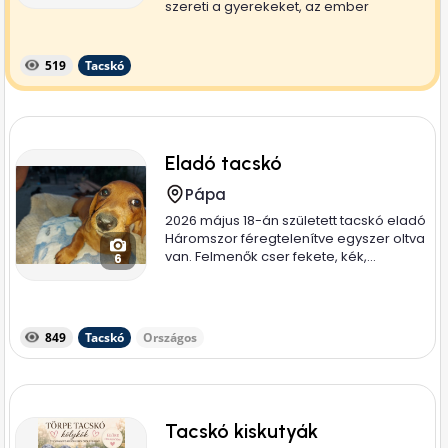
szereti a gyerekeket, az ember
társaságát....
519
Tacskó
Eladó tacskó
Pápa
2026 május 18-án született tacskó eladó
Háromszor féregtelenítve egyszer oltva
van. Felmenők cser fekete, kék,...
6
849
Tacskó
Országos
Tacskó kiskutyák