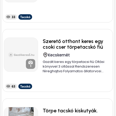
33
Tacskó
Szerető otthont keres egy
csoki cser törpetacskó fiú
Kecskemét
Gazdit keres egy törpetacsi fiú Oltási
1
könyvvel 3 oltással Rendszeresen
féreghajtva Folyamatos állatorvosi...
63
Tacskó
Törpe tacskó kiskutyák.