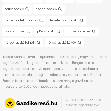
foltos tacskó
csepel tacskó
fehér harlekin tacskó
fekete cser tacskó
kölyök tacskó
plüss tacskó
tacskó keverék
törpe tacskó felnőtt​
törpe tacskó kölyök
Tacskó Spániel Keverék apróhirdetések, keress új négylábú társat a
legnépszerűbb kutya apróhirdetések között! Böngészd át a
legfrissebb eladó kiskutya ajánlatokat, vedd fel a kapcsolatot a
hirdetőkkel, és találd meg a tökéletes kölyköt családod számára.
Fedezd fel a különböző fajtákat, ismerd meg a gazdikat, és tedd
meg az első lépést egy hűséges barát felé.
Gazdikereső.hu
©
2026
Minden jog fenntartva.