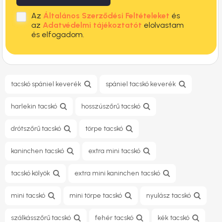
Az
Általános Szerződési Feltételeket
és
az
Adatvédelmi tájékoztatót
elolvastam
és elfogadom.
tacskó spániel keverék
spániel tacskó keverék
harlekin tacskó
hosszúszőrű tacskó
drótszőrű tacskó
törpe tacskó
kaninchen tacskó
extra mini tacskó
tacskó kölyök
extra mini kaninchen tacskó
mini tacskó
mini törpe tacskó
nyulász tacskó
szálkásszőrű tacskó
fehér tacskó
kék tacskó