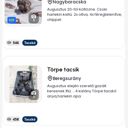
Nagybaracska
Augusztus 20-tól költözne. Csoki
harlekin kisfiú. 2x oltva, 4x féregtelenítve,
chippel.
VIP
VIP
1
546
Tacskó
Törpe tacsik
Beregsurány
Augusztus elején szerető gazdit
keresnek.1fiú.....4 kislány Törpe tacskó
anya,harlekin apa.
1
458
Tacskó