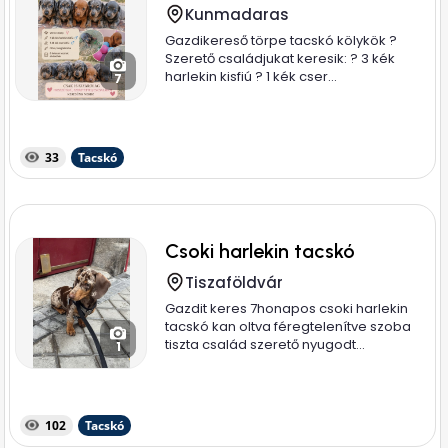
Kunmadaras
Gazdikereső törpe tacskó kölykök ?
Szerető családjukat keresik: ? 3 kék
harlekin kisfiú ? 1 kék cser...
7
33
Tacskó
Csoki harlekin tacskó
Tiszaföldvár
Gazdit keres 7honapos csoki harlekin
tacskó kan oltva féregtelenítve szoba
tiszta család szerető nyugodt...
1
102
Tacskó