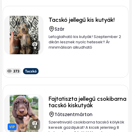
Tacskó jellegű kis kutyák!
Szár
Lefoglalható kis kutyák! Szeptember 2
dikán lesznek nyolc hetesek!! Ár
minimálisan alkudható
4
373
Tacskó
Fajtatiszta jellegű csokibarna
tacskó kiskutyák
Tótszentmárton
Szeretnivaló csokibarna tacskó kölykök
VIP
VIP
4
keresik gazdijukat! A kicsik jelenleg 8