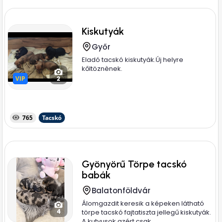
Kiskutyák
Győr
Eladó tacskó kiskutyák.Új helyre
kőltöznènek.
VIP
VIP
2
765
Tacskó
Gyönyörű Törpe tacskó
babák
Balatonföldvár
Álomgazdit keresik a képeken látható
4
törpe tacskó fajtatiszta jellegű kiskutyák.
A kutyusok azért csak...