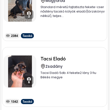
Mogyoród
Standard méretű fajtatiszta fekete-cser
nőstény tacskó kölyök eladó(törzskönyv
nèlkül), teljes...
2
2384
Tacskó
Tacsi Eladó
Zsadány
Tacsi Eladó 5db 4 fekete2 lány 3 fiu
Békés megye
6
1342
Tacskó