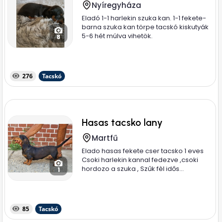
Nyíregyháza
Eladó 1-1 harlekin szuka kan. 1-1 fekete-
barna szuka kan törpe tacskó kiskutyák
5-6 hét múlva vihetök.
8
276
Tacskó
Hasas tacsko lany
Martfű
Elado hasas fekete cser tacsko 1 eves
Csoki harlekin kannal fedezve ,csoki
hordozo a szuka , Szűk fèl idős...
1
85
Tacskó