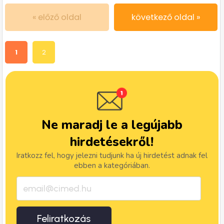
« előző oldal
következő oldal »
1
2
Ne maradj le a legújabb
hirdetésekről!
Iratkozz fel, hogy jelezni tudjunk ha új hirdetést adnak fel
ebben a kategóriában.
Feliratkozás