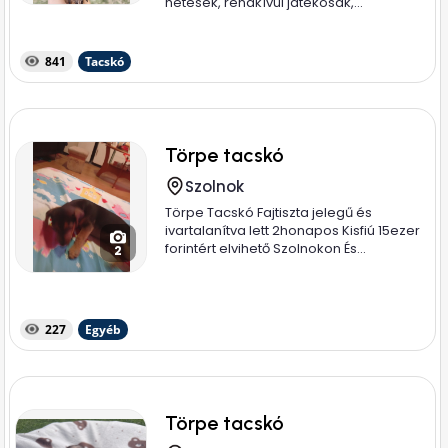
hetesek, rendkívül játékosak,...
841
Tacskó
Törpe tacskó
Szolnok
Törpe Tacskó Fajtiszta jelegű és
ivartalanítva lett 2honapos Kisfiú 15ezer
forintért elvihető Szolnokon És...
2
227
Egyéb
Törpe tacskó