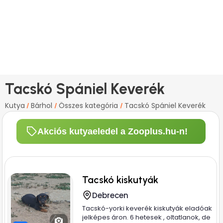
Tacskó Spániel Keverék
Kutya
Bárhol
Összes kategória
Tacskó Spániel Keverék
/
/
/
Akciós kutyaeledel a Zooplus.hu-n!
Tacskó kiskutyák
Debrecen
Tacskó-yorki keverék kiskutyák eladóak
jelképes áron. 6 hetesek , oltatlanok, de