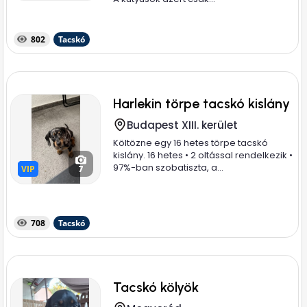
802
Tacskó
Harlekin törpe tacskó kislány
Budapest XIII. kerület
Költözne egy 16 hetes törpe tacskó
kislány. 16 hetes • 2 oltással rendelkezik •
97%-ban szobatiszta, a...
VIP
VIP
7
708
Tacskó
Tacskó kölyök