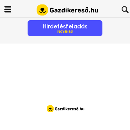
Hirdetésfeladás
INGYENES!