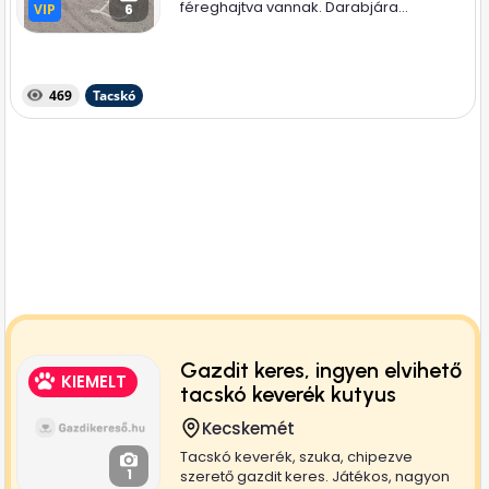
féreghajtva vannak. Darabjára...
VIP
VIP
6
469
Tacskó
Gazdit keres, ingyen elvihető
KIEMELT
tacskó keverék kutyus
Kecskemét
Tacskó keverék, szuka, chipezve
1
szerető gazdit keres. Játékos, nagyon