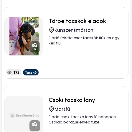
Törpe tacskók eladok
Kunszentmárton
Eladó fekete cser tacskók fiúk es egy
kék fiú
6
173
Tacskó
Csoki tacsko lany
Martfű
Elado csoki tacsko lany 18 honapos
Csalad barat,jelenleg tuzel!
1