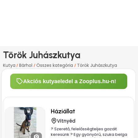
Török Juhászkutya
Kutya
Bárhol
Összes kategória
Török Juhászkutya
/
/
/
Akciós kutyaeledel a Zooplus.hu-n!
Háziállat
Vitnyéd
? Szerető, felelősségteljes gazdit
keresünk ? Egy gyönyörű, szuka belga