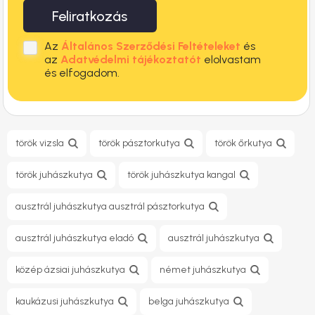
Feliratkozás
Az
Általános Szerződési Feltételeket
és
az
Adatvédelmi tájékoztatót
elolvastam
és elfogadom.
török vizsla
török pásztorkutya
török őrkutya
török juhászkutya
török juhászkutya kangal
ausztrál juhászkutya ausztrál pásztorkutya
ausztrál juhászkutya eladó
ausztrál juhászkutya
közép ázsiai juhászkutya
német juhászkutya
kaukázusi juhászkutya
belga juhászkutya