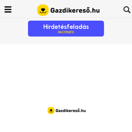
Hirdetésfeladás
INGYENES!